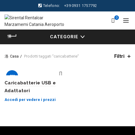
Telefono:
+39 0931 1757792
0
CATEGORIE
Filtri
Casa
Prodotti taggati “caricabatterie”
-28%
Caricabatterie USB e
Adattatori
Accedi per vedere i prezzi