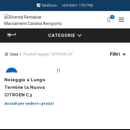
Telefono:
+39 0931 1757792
0
CATEGORIE
Filtri
Casa
Prodotti taggati “CITROEN C3”
-16%
Noleggia a Lungo
Termine la Nuova
CITROEN C3
Accedi per vedere i prezzi