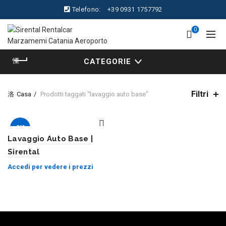
Telefono:
+39 0931 1757792
0
CATEGORIE
Filtri
Casa
Prodotti taggati “lavaggio auto base”
-26%
Lavaggio Auto Base |
Sirental
Accedi per vedere i prezzi