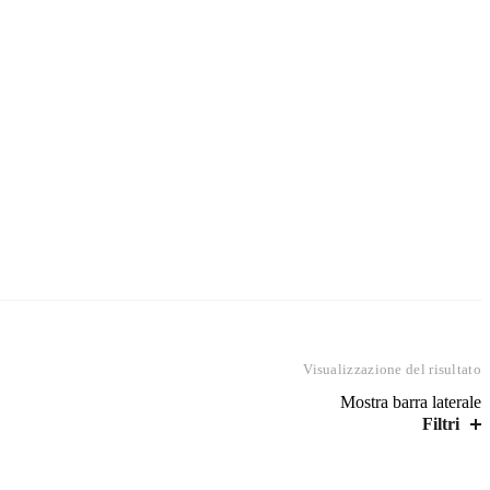
UO NOLEGGIO
Visualizzazione del risultato
Mostra barra laterale
Filtri