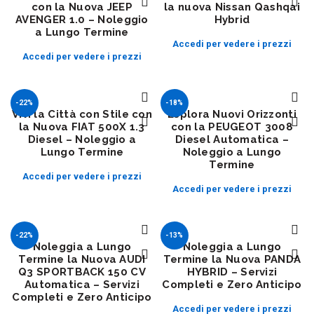
con la Nuova JEEP
la nuova Nissan Qashqai
AVENGER 1.0 – Noleggio
Hybrid
a Lungo Termine
Accedi per vedere i prezzi
Accedi per vedere i prezzi
-22%
-18%
Vivi la Città con Stile con
Esplora Nuovi Orizzonti
la Nuova FIAT 500X 1.3
con la PEUGEOT 3008
Diesel – Noleggio a
Diesel Automatica –
Lungo Termine
Noleggio a Lungo
Termine
Accedi per vedere i prezzi
Accedi per vedere i prezzi
-22%
-13%
Noleggia a Lungo
Noleggia a Lungo
Termine la Nuova AUDI
Termine la Nuova PANDA
Q3 SPORTBACK 150 CV
HYBRID – Servizi
Automatica – Servizi
Completi e Zero Anticipo
Completi e Zero Anticipo
Accedi per vedere i prezzi