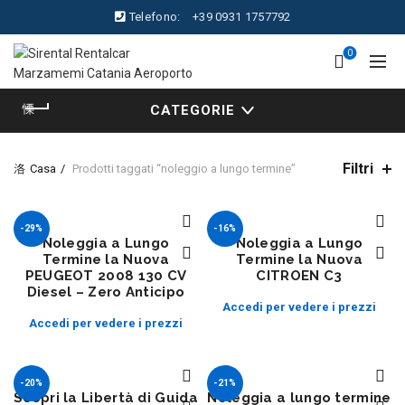
Telefono:
+39 0931 1757792
0
CATEGORIE
Filtri
Casa
Prodotti taggati “noleggio a lungo termine”
-29%
-16%
Noleggia a Lungo
Noleggia a Lungo
Termine la Nuova
Termine la Nuova
PEUGEOT 2008 130 CV
CITROEN C3
Diesel – Zero Anticipo
Accedi per vedere i prezzi
Accedi per vedere i prezzi
-20%
-21%
Scopri la Libertà di Guida
Noleggia a lungo termine