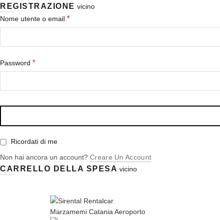
REGISTRAZIONE
vicino
*
Nome utente o email
*
Password
Ricordati di me
Non hai ancora un account?
Creare Un Account
CARRELLO DELLA SPESA
vicino
Telefono:
+39 0931 1757792
Il mio Account
Blog