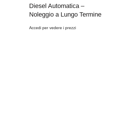
Diesel Automatica –
Noleggio a Lungo Termine
Accedi per vedere i prezzi
SIRENTAL RENTALCAR
CONT
Sirental è una piattaforma per il noleggio
Sirental