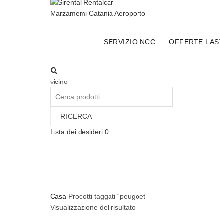
Carrello
SERVIZIO NCC
OFFERTE LAS
vicino
Cercare:
RICERCA
Lista dei desideri
0
Indietro
Categorie
Tutto
Noleggio a Lungo Termine
Offerte Speciali Noleggio
Extra per il tuo Noleggio
Casa
Prodotti taggati “peugoet”
Visualizzazione del risultato