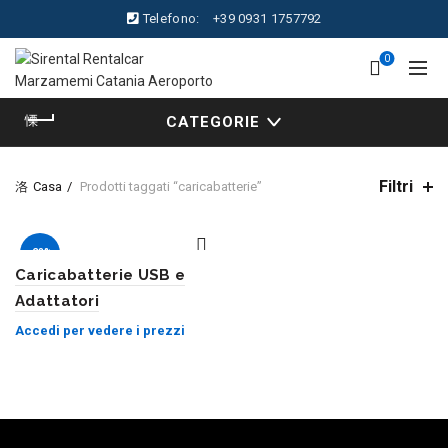
Telefono:
+39 0931 1757792
0
CATEGORIE
Filtri
Casa
Prodotti taggati “caricabatterie”
-28%
Caricabatterie USB e
Adattatori
Accedi per vedere i prezzi